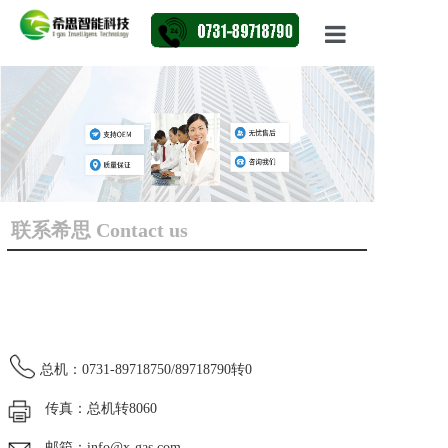
网站首页
产品展示
资讯动态
行业应用
联系希思 Contact us
走进X-GAS
联系我们
总机：0731-89718750/89718790转0
传真：总机转8060
邮箱：info@x-gas.com