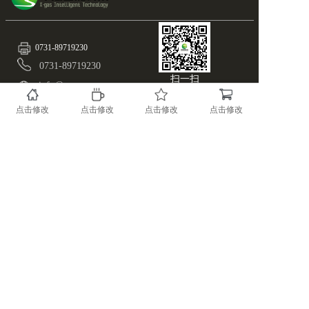
0731-89719230
0731-89719230
扫一扫
info@x-gas.com
随时关注X-GAS最新资
讯！
湖南.长沙.国家高新区麓谷基地麓天路8号
点击修改
点击修改
点击修改
点击修改
备案号：43019002000515
版权所有@湖南希思智能科技有限公司
湘ICP备17023966号-1